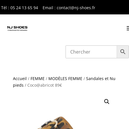
Tél : 05 24 13 65 9
4
Email : contact@nj-shoes.fr
Accueil
/
FEMME
/
MODÈLES FEMME
/
Sandales et Nu
pieds
/ Coco@abricot 89€