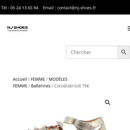
Tél : 05 24 13 65 9
4
Email : contact@nj-shoes.fr
Accueil
/
FEMME
/
MODÈLES
FEMME
/
Ballerines
/ Coco@abricot 79€