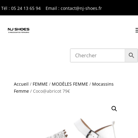
Tél : 05 24 13 65 9
4
Email : contact@nj-shoes.fr
Accueil
/
FEMME
/
MODÈLES FEMME
/
Mocassins
Femme
/ Coco@abricot 79€