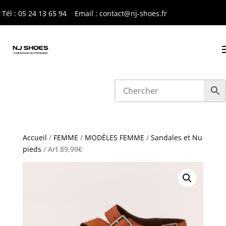
Tél : 05 24 13 65 9
4
Email : contact@nj-shoes.fr
Accueil
/
FEMME
/
MODÈLES FEMME
/
Sandales et Nu
pieds
/ Art 89,99€