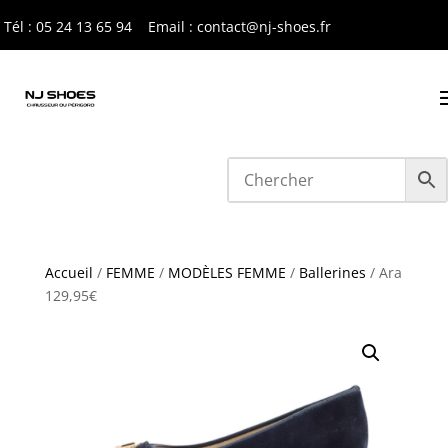
Tél : 05 24 13 65 9
4
Email : contact@nj-shoes.fr
Accueil
/
FEMME
/
MODÈLES FEMME
/
Ballerines
/ Ara
129,95€