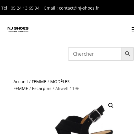
Tél : 05 24 13 65 9
4
Email : contact@nj-shoes.fr
Accueil
/
FEMME
/
MODÈLES
FEMME
/
Escarpins
/ Aliwell 119€