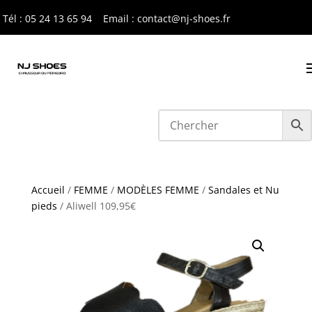
Tél : 05 24 13 65 9
4
Email : contact@nj-shoes.fr
Accueil
/
FEMME
/
MODÈLES FEMME
/
Sandales et Nu
pieds
/ Aliwell 109,95€