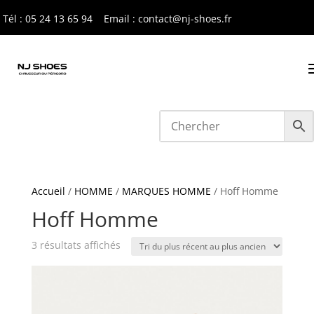
Tél : 05 24 13 65 9
4
Email : contact@nj-shoes.fr
Accueil
/
HOMME
/
MARQUES HOMME
/ Hoff Homme
Hoff Homme
Trié
3 résultats affichés
du
plus
récent
au