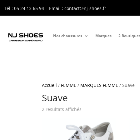
Tél : 05 24 13 65 9
4
Email : contact@nj-shoes.fr
Nos chaussures
Marques
2 Boutique
Accueil
/
FEMME
/
MARQUES FEMME
/ Suave
Suave
Trié
2 résultats affichés
du
plus
récent
au