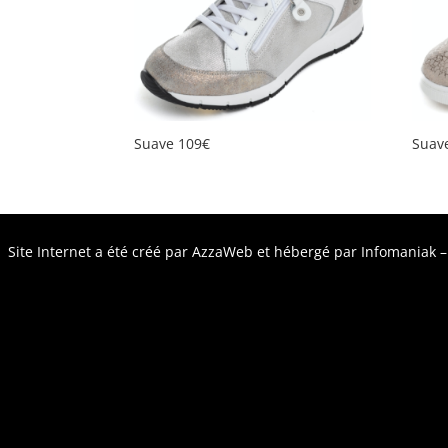
plus
ancien
Suave 109€
Suav
Site Internet a été créé par
AzzaWeb
et hébergé par
Infomaniak