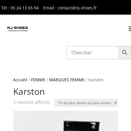
Tél : 05 24 13 65 9
4
Email : contact@nj-shoes.fr
Accueil
/
FEMME
/
MARQUES FEMME
/ Karston
Karston
Trié
3 résultats affichés
du
plus
récent
au