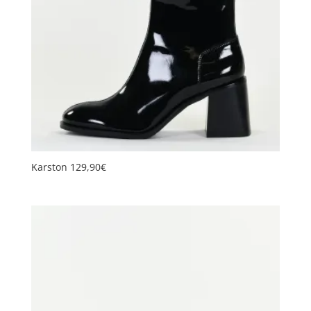
plus
ancien
Karston 129,90€