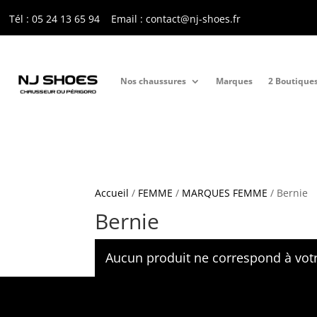
Tél : 05 24 13 65 9
4
Email : contact@nj-shoes.fr
Nos chaussures
Marques
2 Boutique
Accueil
/
FEMME
/
MARQUES FEMME
/ Bernie
Bernie
Aucun produit ne correspond à votr