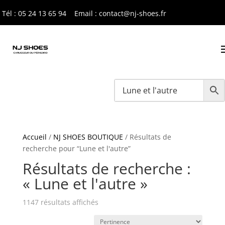
Tél : 05 24 13 65 9
4
Email : contact@nj-shoes.fr
Accueil
/
NJ SHOES BOUTIQUE
/ Résultats de
recherche pour “Lune et l'autre”
Résultats de recherche :
« Lune et l'autre »
Trié
1147 résultats affichés
du
plus