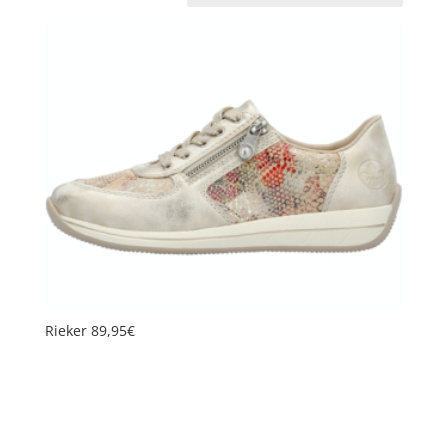
récent
au
plus
ancien
Rieker 89,95€